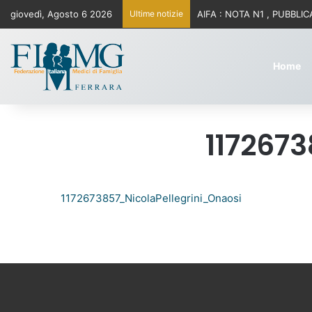
giovedì, Agosto 6 2026
Ultime notizie
Home
117267
1172673857_NicolaPellegrini_Onaosi