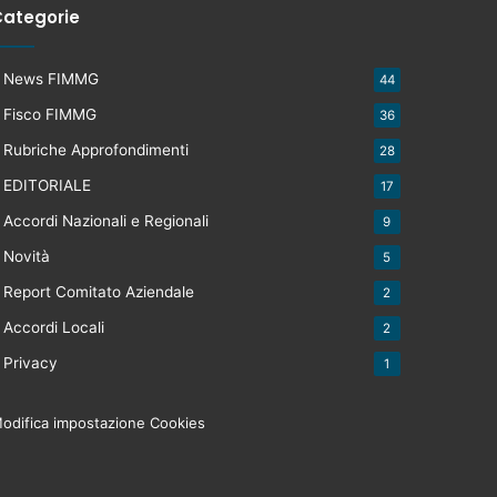
ategorie
News FIMMG
44
Fisco FIMMG
36
Rubriche Approfondimenti
28
EDITORIALE
17
Accordi Nazionali e Regionali
9
Novità
5
Report Comitato Aziendale
2
Accordi Locali
2
Privacy
1
odifica impostazione Cookies