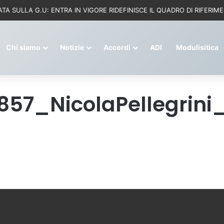
Chi siamo
Notizie
Accordi
ADI
Modulisitica
3857_NicolaPellegrini