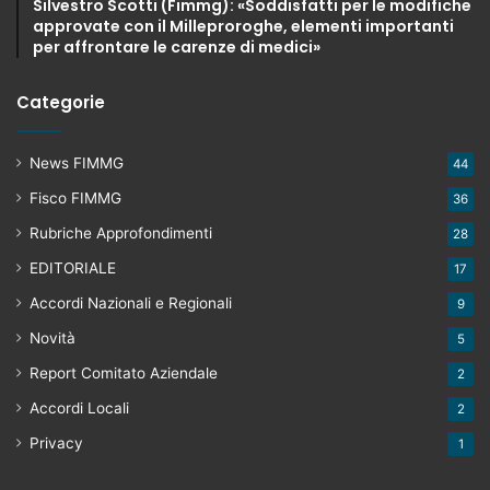
Silvestro Scotti (Fimmg): «Soddisfatti per le modifiche
approvate con il Milleproroghe, elementi importanti
per affrontare le carenze di medici»
Categorie
News FIMMG
44
Fisco FIMMG
36
Rubriche Approfondimenti
28
EDITORIALE
17
Accordi Nazionali e Regionali
9
Novità
5
Report Comitato Aziendale
2
Accordi Locali
2
Privacy
1