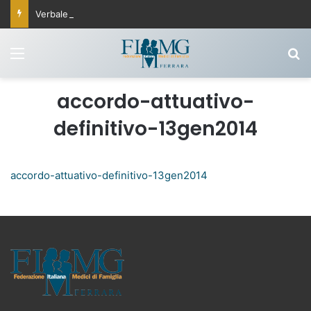
Verbale Commissione Fisco 25 settembre 2025
Menu
C
accordo-attuativo-
definitivo-13gen2014
accordo-attuativo-definitivo-13gen2014