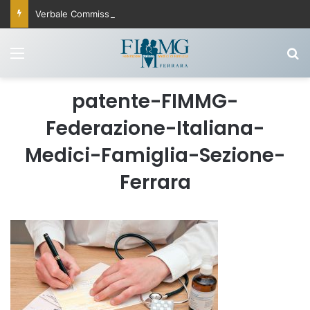
Verbale Commissione Fisco 25 settembre 2025
Menu
C
patente-FIMMG-
Federazione-Italiana-
Medici-Famiglia-Sezione-
Ferrara