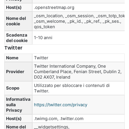
Host(s)
.openstreetmap.org
_osm_location, _osm_session, _osm_totp_toke
Nome del
_osm_welcome, _pk_id., _pk_ref., _pk_ses.,
cookie
qos_token
Scadenza
1-10 anni
del cookie
Twitter
Nome
Twitter
Twitter International Company, One
Provider
Cumberland Place, Fenian Street, Dublin 2,
D02 AX07, Ireland
Utilizzato per sbloccare i contenuti di
Scopo
Twitter.
Informativa
sulla
https://twitter.com/privacy
Privacy
Host(s)
.twimg.com, .twitter.com
Nome del
__widgetsettings,