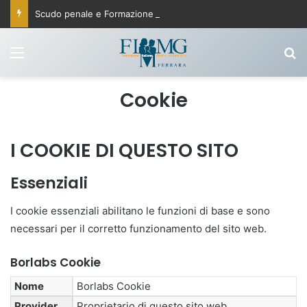
Scudo penale e Formazione in medicina generale, Silvestro Scotti (Fimmg): «Soddisfatti per le modifiche approvate con il Milleproroghe, elementi importanti per affrontare le carenze di medici»
Menu
C
Cookie
I COOKIE DI QUESTO SITO
Essenziali
I cookie essenziali abilitano le funzioni di base e sono
necessari per il corretto funzionamento del sito web.
Borlabs Cookie
Nome
Borlabs Cookie
Provider
Proprietario di questo sito web