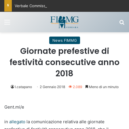
Verbale Commissione Fisco 25 settembre 2025
Menu
C
News FIMMG
Giornate prefestive di
festività consecutive anno
2018
l.catapano
2 Gennaio 2018
2.089
Meno di un minuto
Gent.mi/e
in
allegato
la comunicazione relativa alle giornate