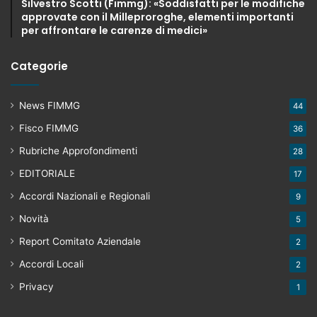
Silvestro Scotti (Fimmg): «Soddisfatti per le modifiche
approvate con il Milleproroghe, elementi importanti
per affrontare le carenze di medici»
Categorie
News FIMMG
44
Fisco FIMMG
36
Rubriche Approfondimenti
28
EDITORIALE
17
Accordi Nazionali e Regionali
9
Novità
5
Report Comitato Aziendale
2
Accordi Locali
2
Privacy
1