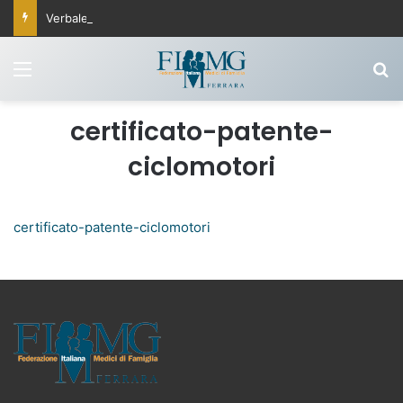
Verbale Commissione Fisco 25 settembre 2025
Menu
C
certificato-patente-
ciclomotori
certificato-patente-ciclomotori