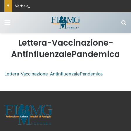
Verbale Commissione Fisco 25 settembre 2025
Menu
C
Lettera-Vaccinazione-
AntinfluenzalePandemica
Lettera-Vaccinazione-AntinfluenzalePandemica