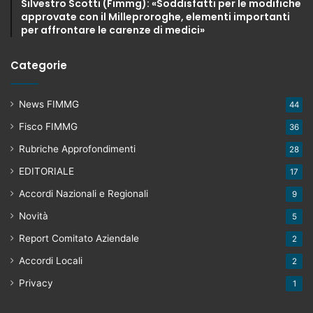
Silvestro Scotti (Fimmg): «Soddisfatti per le modifiche
approvate con il Milleproroghe, elementi importanti
per affrontare le carenze di medici»
Categorie
News FIMMG
44
Fisco FIMMG
36
Rubriche Approfondimenti
28
EDITORIALE
17
Accordi Nazionali e Regionali
9
Novità
5
Report Comitato Aziendale
2
Accordi Locali
2
Privacy
1