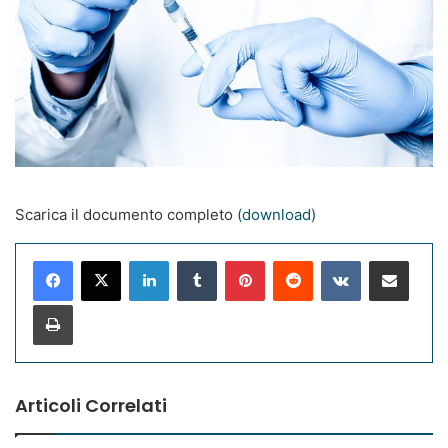
Scarica il documento completo
(download)
LinkedIn
Tumblr
Pinterest
Reddit
VKontakte
Condividi via mail
Stampa
Articoli Correlati