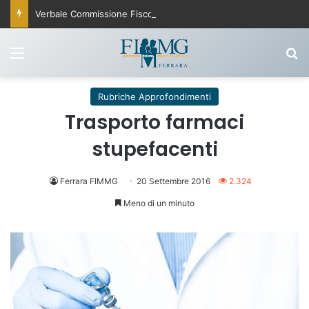
Verbale Commissione Fisco 25 settembre 2025
Menu
C
Rubriche Approfondimenti
Trasporto farmaci
stupefacenti
Ferrara FIMMG
20 Settembre 2016
2.324
Meno di un minuto