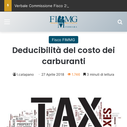
Verbale Commissione Fisco 25 settembre 2025
Menu
C
Fisco FIMMG
Deducibilità del costo dei
carburanti
l.catapano
27 Aprile 2018
1.746
3 minuti di lettura